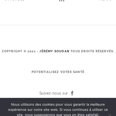
COPYRIGHT © 2021 -
JÉRÉMY SOUDAN
TOUS DROITS RÉSERVÉS.
POTENTIALISEZ VOTRE SANTÉ
Suivez-nous sur
Mentions Légales
Nous utilisons des cookies pour vous garantir la meilleure
Données Personnelles
expérience sur notre site web. Si vous continuez à utiliser ce
site, nous supposerons que vous en êtes satisfait.